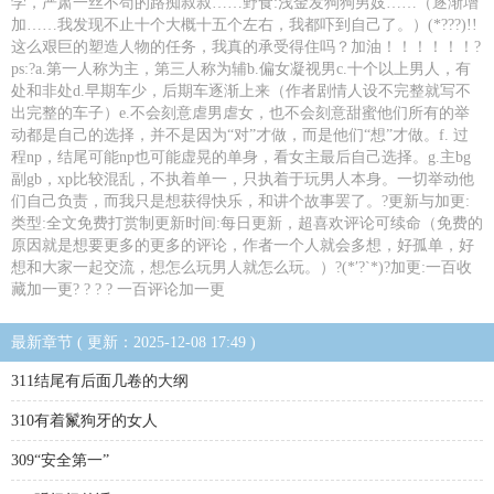
学，严肃一丝不苟的路痴叔叔……野食:浅金发狗狗男妓……（逐渐增
加……我发现不止十个大概十五个左右，我都吓到自己了。）(*???)!!
这么艰巨的塑造人物的任务，我真的承受得住吗？加油！！！！！！?
ps:?a.第一人称为主，第三人称为辅b.偏女凝视男c.十个以上男人，有
处和非处d.早期车少，后期车逐渐上来（作者剧情人设不完整就写不
出完整的车子）e.不会刻意虐男虐女，也不会刻意甜蜜他们所有的举
动都是自己的选择，并不是因为“对”才做，而是他们“想”才做。f. 过
程np，结尾可能np也可能虚晃的单身，看女主最后自己选择。g.主bg
副gb，xp比较混乱，不执着单一，只执着于玩男人本身。一切举动他
们自己负责，而我只是想获得快乐，和讲个故事罢了。?更新与加更:
类型:全文免费打赏制更新时间:每日更新，超喜欢评论可续命（免费的
原因就是想要更多的更多的评论，作者一个人就会多想，好孤单，好
想和大家一起交流，想怎么玩男人就怎么玩。）?(*′?`*)?加更:一百收
藏加一更? ? ? ? 一百评论加一更
最新章节 ( 更新：2025-12-08 17:49 )
311结尾有后面几卷的大纲
310有着鬣狗牙的女人
309“安全第一”