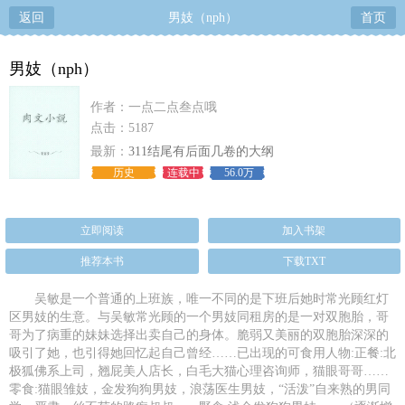
返回
男妓（nph）
首页
男妓（nph）
作者：一点二点叁点哦
点击：5187
最新：
311结尾有后面几卷的大纲
历史
连载中
56.0万
立即阅读
加入书架
推荐本书
下载TXT
吴敏是一个普通的上班族，唯一不同的是下班后她时常光顾红灯
区男妓的生意。与吴敏常光顾的一个男妓同租房的是一对双胞胎，哥
哥为了病重的妹妹选择出卖自己的身体。脆弱又美丽的双胞胎深深的
吸引了她，也引得她回忆起自己曾经……已出现的可食用人物:正餐:北
极狐佛系上司，翘屁美人店长，白毛大猫心理咨询师，猫眼哥哥……
零食:猫眼雏妓，金发狗狗男妓，浪荡医生男妓，“活泼”自来熟的男同