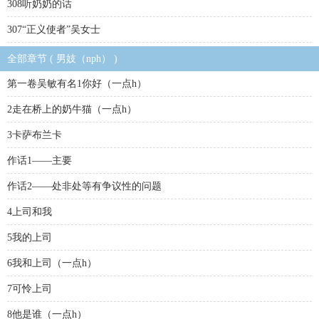
308听奶奶的话
307“正义使者”吴女士
全部章节 ( 男妓（nph） )
第一卷吴敏有名1你好（一点h）
2走在桥上的奶牛猫（一点h）
3卡萨布兰卡
作话1——主要
作话2——处非处等有争议性的问题
4上司和我
5我的上司
6我和上司（一点h）
7可怜上司
8他是谁（一点h）