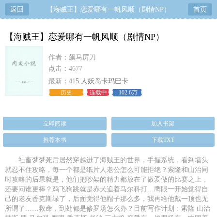
返回
【海贼王】恋爱哪有一帆风顺（剧情NP）
首页
【海贼王】恋爱哪有一帆风顺（剧情NP）
作者：飙马厉刀
点击：4677
最新：
415.人妖岛卡玛巴卡
历史
连载中
102.6万
立即阅读
加入书架
推荐本书
下载TXT
社畜梦梦死后居然穿越进了海贼王的世界，手握系统，看到墙头
就忍不住攻略，每一个都是纸片人老公怎么可能拒绝？索隆和山治同
时攻略的后果就是，他们把吵架的精力都放在了做爱做的比赛之上，
还要问谁更棒？鸡飞狗跳就是赤犬追着马尔科打…鹰眼一开始觉得自
己的老友香克斯绿了，后面觉得他帽子那么多，我再给他戴一顶也无
所谓了……救命，到处都是修罗场怎么办？目前写作计划：索隆 山治