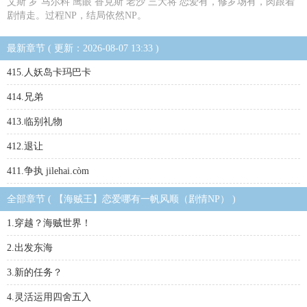
艾斯 罗 马尔科 鹰眼 香克斯 老沙 三大将 恋爱有，修罗场有，肉跟着
剧情走。过程NP，结局依然NP。
最新章节 ( 更新：2026-08-07 13:33 )
415.人妖岛卡玛巴卡
414.兄弟
413.临别礼物
412.退让
411.争执 jilehai.còm
全部章节 ( 【海贼王】恋爱哪有一帆风顺（剧情NP） )
1.穿越？海贼世界！
2.出发东海
3.新的任务？
4.灵活运用四舍五入