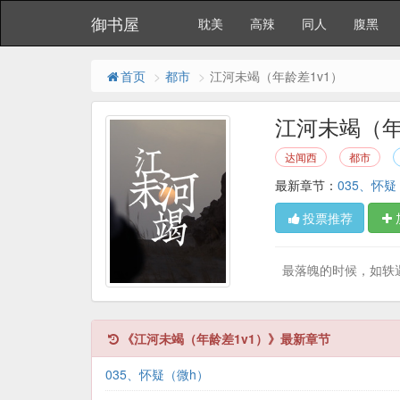
御书屋
耽美
高辣
同人
腹黑
首页
都市
江河未竭（年龄差1v1）
江河未竭（年
达闻西
都市
最新章节：
035、怀疑
投票推荐
最落魄的时候，如轶遇
《江河未竭（年龄差1v1）》最新章节
035、怀疑（微h）