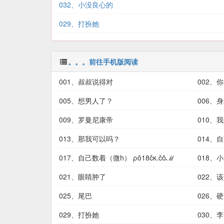
032、小没良心的
029、打扮她
。。。前往手机版阅读
001、叔叔说得对
002、
005、想男人了？
006、
009、罗曼尼康帝
010、
013、那我可以吗？
014、
017、自己数着（微h） ρō18čκ.čōℳ
018、
021、眼睛肿了
022、
025、尾巴
026、
029、打扮她
030、