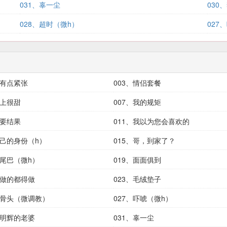
031、辜一尘
030
028、超时（微h）
027
你有点紧张
003、情侣套餐
身上很甜
007、我的规矩
我要结果
011、我以为您会喜欢的
自己的身份（h）
015、哥，到家了？
小尾巴（微h）
019、面面俱到
该做的都得做
023、毛绒垫子
硬骨头（微调教）
027、吓唬（微h）
李明辉的老婆
031、辜一尘