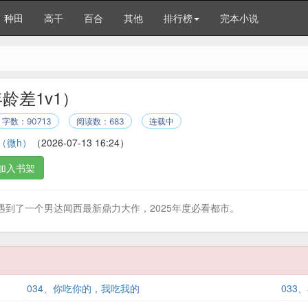
种田
高干
百合
其他
排行榜
完本小说
龄差1v1）
字数：90713
阅读数：683
连载中
（微h）
（2026-07-13 16:24）
加入书架
到了一个男达闻西最新鼎力大作，2025年度必看都市。
034、你吃你的，我吃我的
033