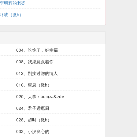
、李明辉的老婆
、吓唬（微h）
004、吃饱了，好幸福
008、我愿意跟着你
012、刚接过吻的情人
016、窒息（微h）
020、大事ｒóuщ𝓮𝓃8.𝓬óм
024、君子远庖厨
028、超时（微h）
032、小没良心的