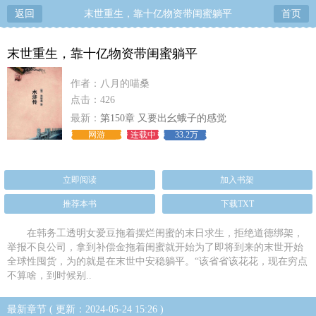
返回
末世重生，靠十亿物资带闺蜜躺平
首页
末世重生，靠十亿物资带闺蜜躺平
作者：八月的喵桑
点击：426
最新：
第150章 又要出幺蛾子的感觉
网游
连载中
33.2万
立即阅读
加入书架
推荐本书
下载TXT
在韩务工透明女爱豆拖着摆烂闺蜜的末日求生，拒绝道德绑架，
举报不良公司，拿到补偿金拖着闺蜜就开始为了即将到来的末世开始
全球性囤货，为的就是在末世中安稳躺平。“该省省该花花，现在穷点
不算啥，到时候别..
最新章节 ( 更新：2024-05-24 15:26 )