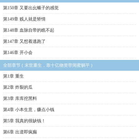
第150章 又要出幺蛾子的感觉
第149章 贱人就是矫情
第148章 血脉自带的瞧不起
第147章 又想着逃跑了
第146章 开小会
全部章节 ( 末世重生，靠十亿物资带闺蜜躺平 )
第1章 重生
第2章 炸裂的瓜
第3章 库库挖黑料
第4章 小本生意，赚点小钱
第5章 我真的很缺钱！
第6章 出道即疯癫