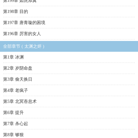
第199章 如虎添翼
第198章 目的
第197章 唐青璇的困境
第196章 厉害的女人
全部章节 ( 太渊之烬 )
第1章 冰渊
第2章 岁阴命盘
第3章 偷天换日
第4章 老疯子
第5章 北冥吞息术
第6章 提升
第7章 杀心起
第8章 够狠