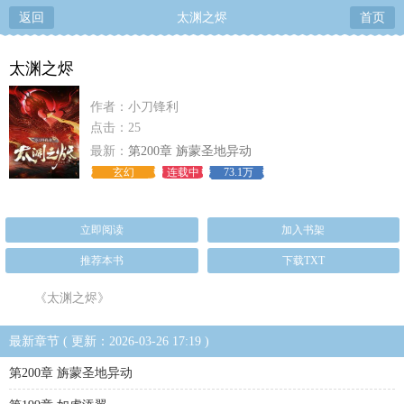
返回
太渊之烬
首页
太渊之烬
作者：小刀锋利
点击：25
最新：
第200章 旃蒙圣地异动
玄幻
连载中
73.1万
立即阅读
加入书架
推荐本书
下载TXT
《太渊之烬》
最新章节 ( 更新：2026-03-26 17:19 )
第200章 旃蒙圣地异动