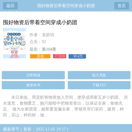
返回
囤好物资后带着空间穿成小奶团
首页
囤好物资后带着空间穿成小奶团
作者：龙莳玥
点击：92
最新：
第104章
其他
已完结
30.4万
立即阅读
加入书架
推荐本书
下载TXT
末日来临，周灵昕将物资放入空间，便穿成周家五岁小奶团。 洪
水逃荒，食物匮乏，她只能暗中把物资拿出，以保证全家，食物充
足。 做为全家团宠，她誓要宠遍全家，带领哥哥们采药，建房，种
田，买山，种药材，做..
最新章节 ( 更新：2025-12-01 19:57 )