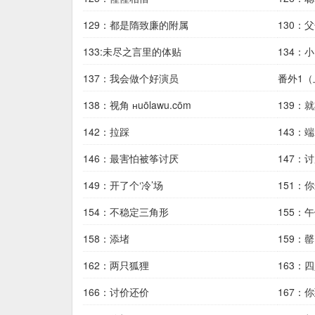
129：都是隋致廉的附属
130：
133:未尽之言里的体贴
134：
137：我会做个好演员
番外1
138：视角 нuōlawu.cōm
139：
142：拉踩
143：
146：最害怕被筝讨厌
147：
149：开了个‘冷’场
151：
154：不稳定三角形
155：
158：添堵
159：罄
162：两只狐狸
163：
166：讨价还价
167：