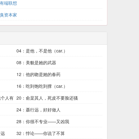
：有端联想
：臭资本家
04：是他，不是他（car.）
08：美貌是她的武器
12：他的吻是她的春药
16：吃到饱吃到撑（car.）
我个人有
20：俞棐其人，死皮不要脸还骚
24：聂行远，好好做人
28：你很不专业——又凶我
行远
32：悖论——你说了不算