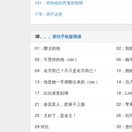
181：苦哈哈的穷鬼和智障
178：词不达意
。。。前往手机版阅读
01：啜泣的他
02：我
05：不受控的他（car.)
06：她
09：名字而已？不只是名字而已！
10：拥
13：他是她一手调教出来的（car.）
14：后
17：比比谁更刻薄
18：Li
21：俞棐其人，蹬鼻子上脸
22：
25：太好了，是金主！
棐。
26：别
29:对比
30：曾经那