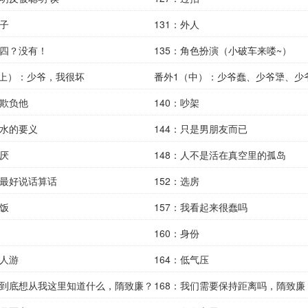
父子
131：外人
小四？没有！
135：角色扮演（小破车来喽~）
（上）：少爷，我很坏
番外1（中）：少爷蠢、少爷犟、少
就欺负他
爷，
140：吵架
端水的要义
144：只是男朋友而已
讨厌
148：人不是活在真空里的孤岛
你最好说话算话
152：选房
午饭
157：我看起来很蠢吗
160：身份
四人游
164：低气压
你到底想从我这里知道什么，隋致廉？
168：我们需要保持距离吗，隋致廉