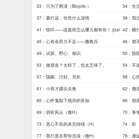
33：只为了两清（Bicycle.）
34：生
37：聂行远，你凭什么深情
38：
41：惊吓——连嘉煜怎么哪儿都有你！ jizai
42：横
45：心有余而力不足——搬救兵
46：都
49：试探、野心、相识
50：惊
53：做朋友？太轻了，也太乏味了。
54：不
57：隔阂、讨好、兄长
58：心
61：小荷才露尖尖角
62：撒
65：心怀鬼胎下残存的良知
66：彻
69：窃听风云（微H）
70：筝
73：居心不良的未完待续（H）
74：听
77：我只是在帮你洗澡（微H）
78：虔