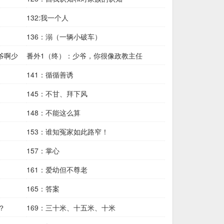
132:我一个人
136：溺（一辆小破车）
爷啊少
番外1（终）：少爷，你很像政教主任
141：循循善诱
145：不甘、拜下风
148：不能这么算
153：谁知冤家如此路窄！
157：掌心
161：爱幼但不尊老
165：答案
？
169：三十米、十五米、十米