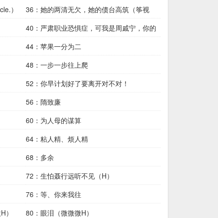
le.）
36：她的两清无欠，她的债台高筑（筝视
角，
40：严肃职业恐惧症，可我是周戚宁，你的
朋
44：苹果一分为二
48：一步一步往上爬
52：你早计划好了要离开对不对！
56：隋致廉
60：为人母的谋算
64：粘人精、烦人精
68：多余
72：生怕聂行远听不见（H）
76：等、你来我往
H）
80：眼泪（微微微H）