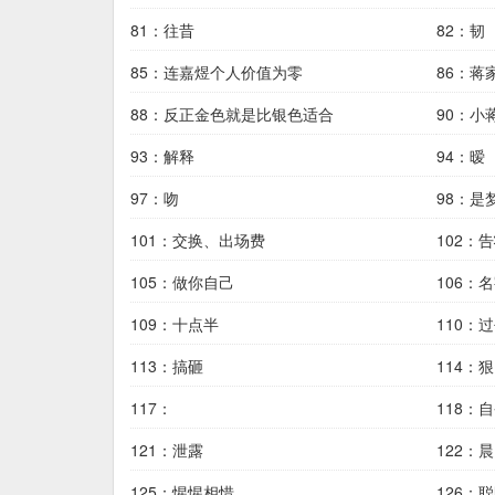
81：往昔
82：韧
85：连嘉煜个人价值为零
86：蒋
88：反正金色就是比银色适合
90：小
93：解释
94：暧
97：吻
98：是
101：交换、出场费
102：
105：做你自己
106：
109：十点半
110：
113：搞砸
114：狠
117：
118：
121：泄露
122：晨
125：惺惺相惜
126：