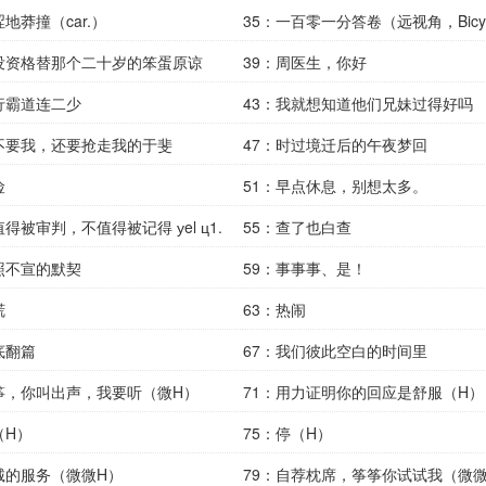
涩地莽撞（car.）
35：一百零一分答卷（远视角，Bicyc
我没资格替那个二十岁的笨蛋原谅
39：周医生，你好
行霸道连二少
43：我就想知道他们兄妹过得好吗
不要我，还要抢走我的于斐
47：时过境迁后的午夜梦回
险
51：早点休息，别想太多。
值得被审判，不值得被记得 уel ц1.
55：查了也白查
照不宣的默契
59：事事事、是！
谎
63：热闹
底翻篇
67：我们彼此空白的时间里
筝，你叫出声，我要听（微H）
71：用力证明你的回应是舒服（H）
（H）
75：停（H）
诚的服务（微微H）
79：自荐枕席，筝筝你试试我（微微