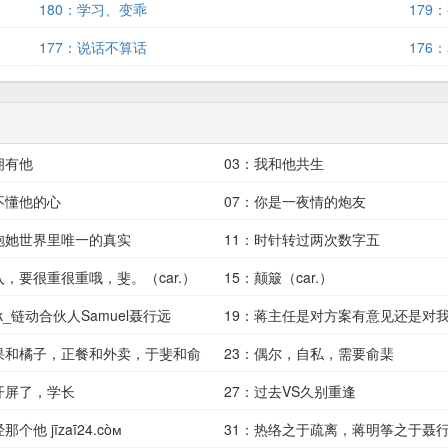
180：学习、变乖
179
177：说话不算话
176
拥有他
03：我和他共生
不懂他的心
07：你是一夜情的炮友
抱她世界里唯一的真实
11：时针转过两次数字五
入，要很重很重哦，斐。（car.）
15：颠簸（car.）
nk_链动合伙人Samuel聂行远
19：蒋主任是对方案有意见还是对
苹果和橘子，正餐和外卖，于斐和俞
意
23：偶尔，自私，需要俞棐
开屏了，学长
27：过去VS久别重逢
个他 jīzaī24.còм
31：热络之于疏离，蒋明筝之于聂