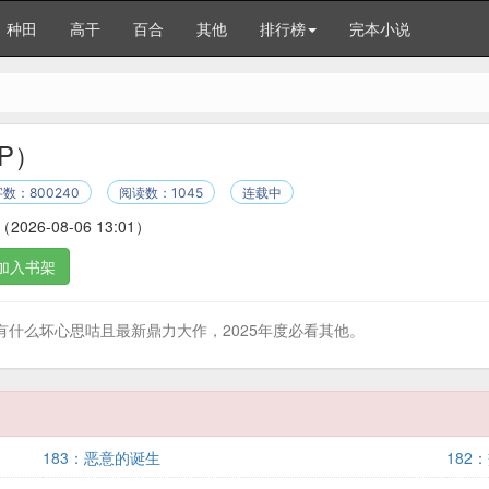
种田
高干
百合
其他
排行榜
完本小说
P）
数：800240
阅读数：1045
连载中
（2026-08-06 13:01）
加入书架
什么坏心思咕且最新鼎力大作，2025年度必看其他。
183：恶意的诞生
182