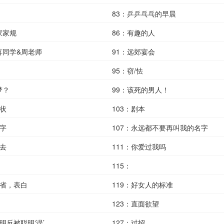
83：乒乒乓乓的早晨
家家规
86：有趣的人
蒋同学&周老师
91：远郊宴会
95：窃/怯
梦？
99：该死的男人！
告状
103：剧本
名字
107：永远都不要再叫我的名字
过去
111：你爱过我吗
115：
自省，表白
119：好女人的标准
123：直面欲望
聪明反被聪明‘误’
127：过招