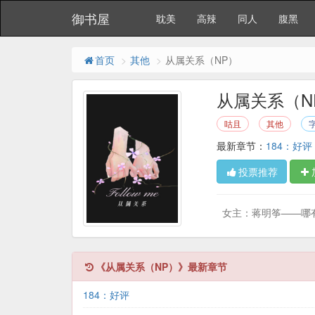
御书屋
耽美
高辣
同人
腹黑
首页
其他
从属关系（NP）
从属关系（N
咕且
其他
字
最新章节：
184：好评
投票推荐
女主：蒋明筝——哪有
《从属关系（NP）》最新章节
184：好评