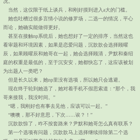
况。
当然，这仅限于纸上谈兵，和刚好摸到进入a大的门槛。
她也吐槽过很多言情小说的修罗场，二选一的情况，平心
而论，她确实能做得更好。
甚至在接触np系统后，她也想好了一定的排序，当然这也
看审题和环境因素，如果是恋爱问题，沉歆歆会选择顾曜
辰，如果顾曜辰和她哥在一起，她会选择顾清，尹默和秦绍
庭的权重是最低的，至于沉安安，她都快忘了，这应该被划
为出题人一类吧？
但是长久以来，她np里没有选项，所以她只会逃避。
现在终于轮到她选了，她对着手机不假思索道：“那个，我
哥来接我，我没时间。”
“嗯，我刚好也有事去见他，应该可以一起。”
“噢噢，那不好意思，下次……诶？！”
沉歆歆惊了，咋不按套路来？尹默和她哥怎么真有联系？
第一个选项有问题，沉歆歆马上选择继续排除第二个选