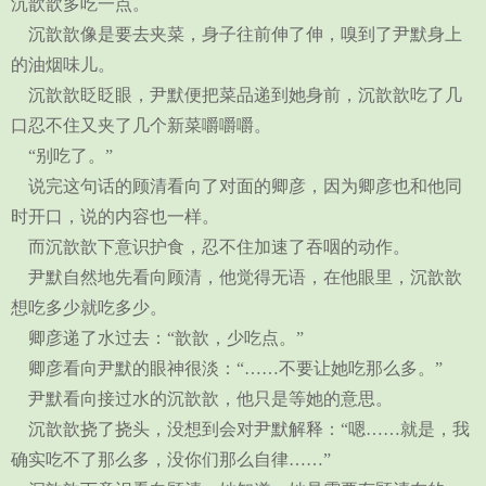
沉歆歆多吃一点。
沉歆歆像是要去夹菜，身子往前伸了伸，嗅到了尹默身上
的油烟味儿。
沉歆歆眨眨眼，尹默便把菜品递到她身前，沉歆歆吃了几
口忍不住又夹了几个新菜嚼嚼嚼。
“别吃了。”
说完这句话的顾清看向了对面的卿彦，因为卿彦也和他同
时开口，说的内容也一样。
而沉歆歆下意识护食，忍不住加速了吞咽的动作。
尹默自然地先看向顾清，他觉得无语，在他眼里，沉歆歆
想吃多少就吃多少。
卿彦递了水过去：“歆歆，少吃点。”
卿彦看向尹默的眼神很淡：“……不要让她吃那么多。”
尹默看向接过水的沉歆歆，他只是等她的意思。
沉歆歆挠了挠头，没想到会对尹默解释：“嗯……就是，我
确实吃不了那么多，没你们那么自律……”