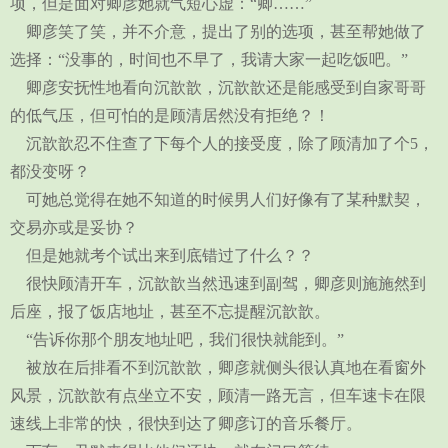
项，但是面对卿彦她就气短心虚：“卿……”
卿彦笑了笑，并不介意，提出了别的选项，甚至帮她做了
选择：“没事的，时间也不早了，我请大家一起吃饭吧。”
卿彦安抚性地看向沉歆歆，沉歆歆还是能感受到自家哥哥
的低气压，但可怕的是顾清居然没有拒绝？！
沉歆歆忍不住查了下每个人的接受度，除了顾清加了个5，
都没变呀？
可她总觉得在她不知道的时候男人们好像有了某种默契，
交易亦或是妥协？
但是她就考个试出来到底错过了什么？？
很快顾清开车，沉歆歆当然迅速到副驾，卿彦则施施然到
后座，报了饭店地址，甚至不忘提醒沉歆歆。
“告诉你那个朋友地址吧，我们很快就能到。”
被放在后排看不到沉歆歆，卿彦就侧头很认真地在看窗外
风景，沉歆歆有点坐立不安，顾清一路无言，但车速卡在限
速线上非常的快，很快到达了卿彦订的音乐餐厅。