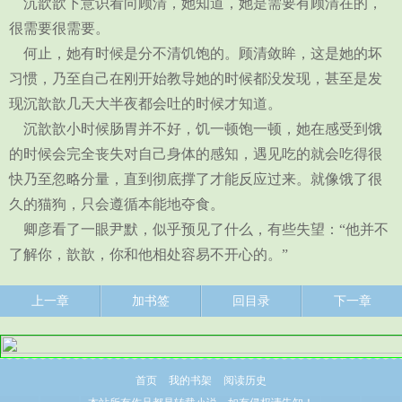
沉歆歆下意识看向顾清，她知道，她是需要有顾清在的，
很需要很需要。
何止，她有时候是分不清饥饱的。顾清敛眸，这是她的坏
习惯，乃至自己在刚开始教导她的时候都没发现，甚至是发
现沉歆歆几天大半夜都会吐的时候才知道。
沉歆歆小时候肠胃并不好，饥一顿饱一顿，她在感受到饿
的时候会完全丧失对自己身体的感知，遇见吃的就会吃得很
快乃至忽略分量，直到彻底撑了才能反应过来。就像饿了很
久的猫狗，只会遵循本能地夺食。
卿彦看了一眼尹默，似乎预见了什么，有些失望：“他并不
了解你，歆歆，你和他相处容易不开心的。”
上一章
加书签
回目录
下一章
首页
我的书架
阅读历史