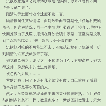
沉歆歆想起来之前跟卿彦谈起的解剖，原来在这种方面，
也是天赋异禀了。
顾清与尹默面对这个速度不发一言。
顾清按耐住某些情绪，面对歆歆向来都是他担任这种照顾
角色，但这种情况，同一个事情进行显得过于较真，理智很
快回笼做出了反应，顾清在沉歆歆碗中添菜，甚至将菜投喂
到了沉歆歆嘴边：“来，歆歆，哥哥喂你吃。”
沉歆歆对吃的不可能过不去，考完试让她有了饥饿感，听
到顾清的话直接就张开了嘴。
她觉得既来之，则安之，不知道为什么，有卿彦在，她觉
得这并非像想象中的太过修罗场。
被忽视的尹默：……
尹默起身，问了下还有几个菜没有做，自己前往了后厨，
他本身就不是喜欢闲聊的人。
然后，沉歆歆就发现新做出来的菜好像很眼熟，而且好像
与刚刚点的菜不一样，数量也多了，尹默回到位置上，示意