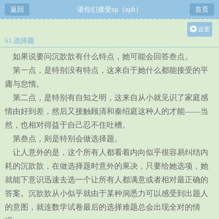
返回
请你们接受np（nph）
首页
设置
61.选择题
关灯
如果说要问沉歆歆有什么特点，她可能会回答叁点。
大
第一点，是特别没有特点，这来自于她什么都能接受的平
中
庸与怠惰。
小
第二点，是特别有自知之明，这来自从小就见识了家庭感
情由好到差，然后又接触顾清和秦绍庭这种人的才能——当
然，也相对得益于自己忍不住吐槽。
第叁点，则是特别会做选择题。
让人意外的是，这个所有人都看着内向似乎很容易纠结内
耗的沉歆歆，在做选择题时意外的果决，只要给她选项，她
就能下意识迅速去选一个让所有人都满意或者相对最正确的
答案。沉歆歆从小似乎就由于某种洞悉力可以感受到出题人
的意图，就连数学试卷最后的选择难题总会出现全对的情