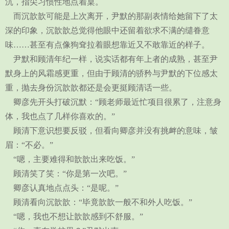
沉，指尖习惯性地点着桌。
而沉歆歆可能是上次离开，尹默的那副表情给她留下了太
深的印象，沉歆歆总觉得他眼中还留着欲求不满的缱眷意
味……甚至有点像狗耷拉着眼想靠近又不敢靠近的样子。
尹默和顾清年纪一样，说实话都有年上者的成熟，甚至尹
默身上的风霜感更重，但由于顾清的骄矜与尹默的下位感太
重，抛去身份沉歆歆都还是会更挺顾清话一些。
卿彦先开头打破沉默：“顾老师最近忙项目很累了，注意身
体，我也点了几样你喜欢的。”
顾清下意识想要反驳，但看向卿彦并没有挑衅的意味，皱
眉：“不必。”
“嗯，主要难得和歆歆出来吃饭。”
顾清笑了笑：“你是第一次吧。”
卿彦认真地点点头：“是呢。”
顾清看向沉歆歆：“毕竟歆歆一般不和外人吃饭。”
“嗯，我也不想让歆歆感到不舒服。”