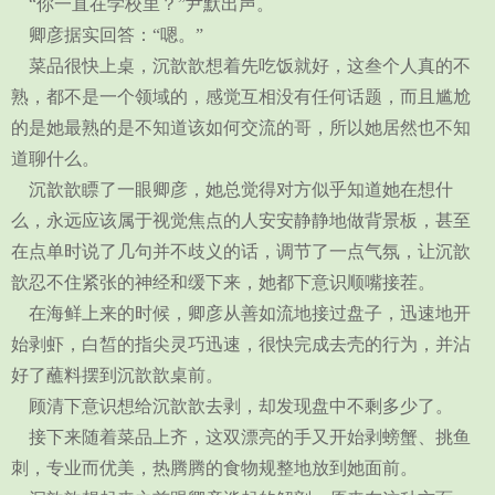
“你一直在学校里？”尹默出声。
卿彦据实回答：“嗯。”
菜品很快上桌，沉歆歆想着先吃饭就好，这叁个人真的不
熟，都不是一个领域的，感觉互相没有任何话题，而且尴尬
的是她最熟的是不知道该如何交流的哥，所以她居然也不知
道聊什么。
沉歆歆瞟了一眼卿彦，她总觉得对方似乎知道她在想什
么，永远应该属于视觉焦点的人安安静静地做背景板，甚至
在点单时说了几句并不歧义的话，调节了一点气氛，让沉歆
歆忍不住紧张的神经和缓下来，她都下意识顺嘴接茬。
在海鲜上来的时候，卿彦从善如流地接过盘子，迅速地开
始剥虾，白皙的指尖灵巧迅速，很快完成去壳的行为，并沾
好了蘸料摆到沉歆歆桌前。
顾清下意识想给沉歆歆去剥，却发现盘中不剩多少了。
接下来随着菜品上齐，这双漂亮的手又开始剥螃蟹、挑鱼
刺，专业而优美，热腾腾的食物规整地放到她面前。