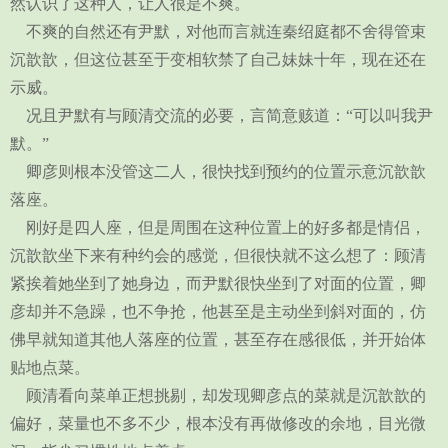
然认识了这种人，让人很是不爽。
不爽的自然还有尹默，对他而言就连秦绍庭都不舍得管束
沉歆歆，但这位甚至于变相软禁了自己妹妹十年，现在还在
示威。
况且尹默有与顾清交流的必要，言简意赅道：“可以叫我尹
默。”
卿彦则根本没管这二人，很快找到预约的位置示意沉歆歆
落座。
刚好是四人座，但是周围在这种位置上的好多都是情侣，
沉歆歆坐下来有种约会的感觉，但很快就不这么想了：顾清
紧挨着她坐到了她身边，而尹默很快坐到了对面的位置，卿
彦却并不急躁，也不争抢，他甚至是主动坐到斜对面的，仿
佛早就知道其他人落座的位置，甚至存在感很低，并开始体
贴地点菜。
顾清看向菜单正想挑剔，却发现卿彦点的菜就是沉歆歆的
偏好，菜量也不多不少，根本没有再做修改的余地，目光微