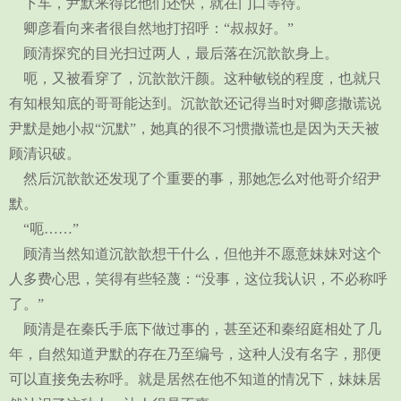
下车，尹默来得比他们还快，就在门口等待。
卿彦看向来者很自然地打招呼：“叔叔好。”
顾清探究的目光扫过两人，最后落在沉歆歆身上。
呃，又被看穿了，沉歆歆汗颜。这种敏锐的程度，也就只
有知根知底的哥哥能达到。沉歆歆还记得当时对卿彦撒谎说
尹默是她小叔“沉默”，她真的很不习惯撒谎也是因为天天被
顾清识破。
然后沉歆歆还发现了个重要的事，那她怎么对他哥介绍尹
默。
“呃……”
顾清当然知道沉歆歆想干什么，但他并不愿意妹妹对这个
人多费心思，笑得有些轻蔑：“没事，这位我认识，不必称呼
了。”
顾清是在秦氏手底下做过事的，甚至还和秦绍庭相处了几
年，自然知道尹默的存在乃至编号，这种人没有名字，那便
可以直接免去称呼。就是居然在他不知道的情况下，妹妹居