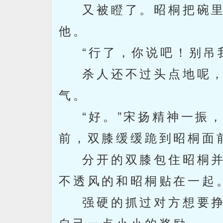
又被瞪了。昭桐把碗里
他。
“行了，你说吧！别吊我
杀人还不过头点地呢，
气。
“好。”宋扬精神一振，
前，双膝缓缓跪到昭桐面
分开的双膝包住昭桐并
不透风的和昭桐贴在一起
强硬的抓过对方想要挣
自己一点小小的奖励。