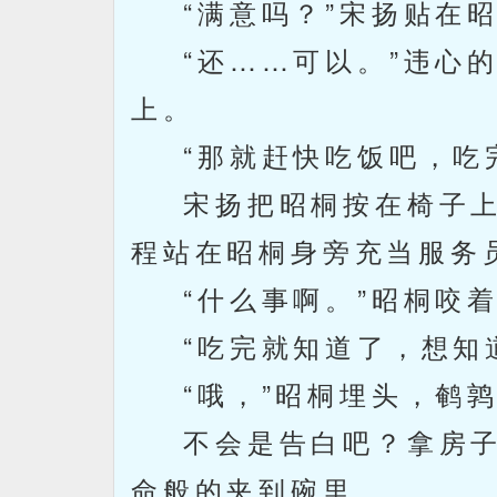
“满意吗？”宋扬贴在昭
“还……可以。”违心的
上。
“那就赶快吃饭吧，吃完
宋扬把昭桐按在椅子上
程站在昭桐身旁充当服务
“什么事啊。”昭桐咬着
“吃完就知道了，想知道
“哦，”昭桐埋头，鹌鹑
不会是告白吧？拿房子
命般的夹到碗里。