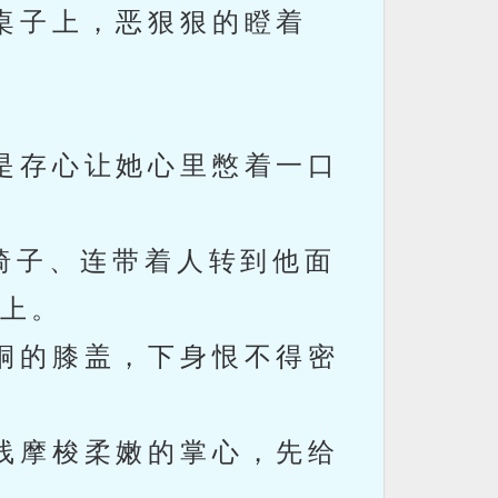
桌子上，恶狠狠的瞪着
是存心让她心里憋着一口
椅子、连带着人转到他面
上。
桐的膝盖，下身恨不得密
线摩梭柔嫩的掌心，先给