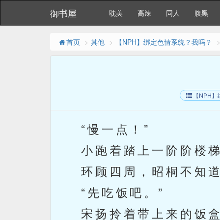
御书屋
耽美
高辣
同人
腹黑
首页
其他
【NPH】绑定色情系统？我吗？
【NPH
“慢一点！”
小跑着踏上一阶阶楼梯
环顾四周，昭桐不知道
“先吃饭吧。”
宋扬拎着带上来的饭盒