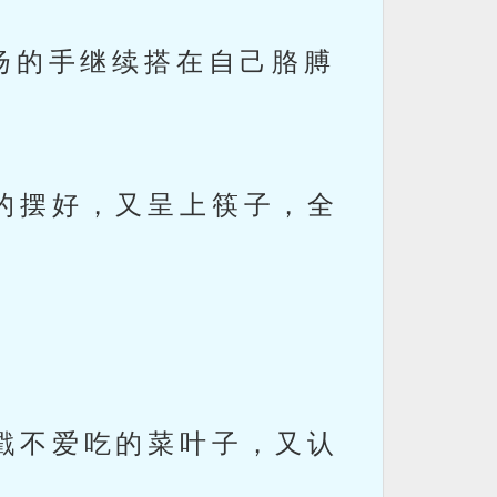
扬的手继续搭在自己胳膊
的摆好，又呈上筷子，全
戳不爱吃的菜叶子，又认