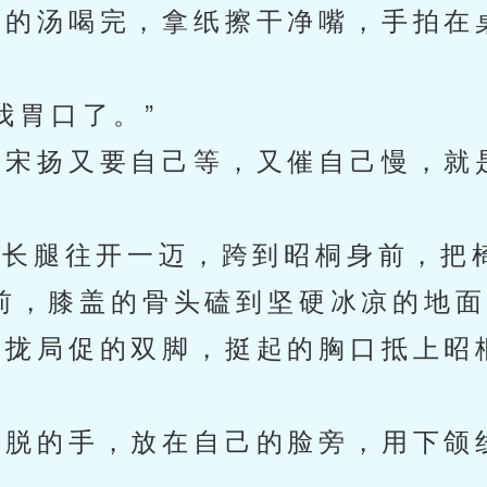
的汤喝完，拿纸擦干净嘴，手拍在
胃口了。”
宋扬又要自己等，又催自己慢，就
长腿往开一迈，跨到昭桐身前，把
前，膝盖的骨头磕到坚硬冰凉的地面
拢局促的双脚，挺起的胸口抵上昭
。
脱的手，放在自己的脸旁，用下颌