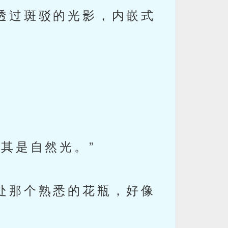
透过斑驳的光影，内嵌式
其是自然光。”
处那个熟悉的花瓶，好像