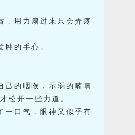
唇，用力扇过来只会弄疼
发肿的手心。
自己的咽喉，示弱的喃喃
才松开一些力道。
了一口气，眼神又似乎有