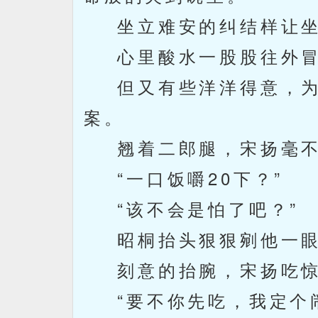
坐立难安的纠结样让坐
心里酸水一股股往外冒
但又有些洋洋得意，为
案。
翘着二郎腿，宋扬毫不
“一口饭嚼20下？”
“该不会是怕了吧？”
昭桐抬头狠狠剜他一
刻意的抬腕，宋扬吃惊
“要不你先吃，我定个闹