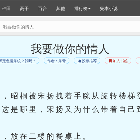
种田
高干
百合
其他
排行榜
完本小说
我要做你的情人
我要做你的情人
】绑定色情系统？我吗？
作者：系青
投票推荐
加入书签
，昭桐被宋扬拽着手腕从旋转楼梯
这是哪里，宋扬又为什么带着自己
，放在二楼的餐桌上。