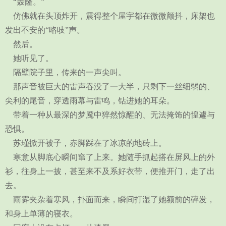
“轰隆。”
仿佛就在头顶炸开，震得整个屋宇都在微微颤抖，床架也
发出不安的“咯吱”声。
然后。
她听见了。
隔壁院子里，传来的一声尖叫。
那声音被巨大的雷声吞没了一大半，只剩下一丝细弱的、
尖利的尾音，穿透雨幕与雷鸣，钻进她的耳朵。
带着一种从最深的梦魇中猝然惊醒的、无法掩饰的惶遽与
恐惧。
苏瑾掀开被子，赤脚踩在了冰凉的地砖上。
寒意从脚底心瞬间窜了上来。她随手抓起搭在屏风上的外
衫，往身上一披，甚至来不及系好衣带，便推开门，走了出
去。
雨雾夹杂着寒风，扑面而来，瞬间打湿了她额前的碎发，
和身上单薄的寝衣。