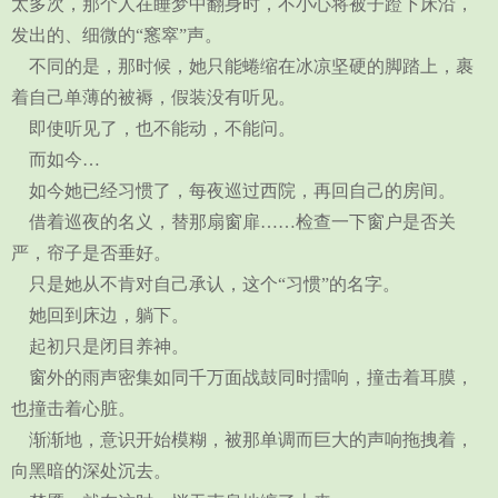
太多次，那个人在睡梦中翻身时，不小心将被子蹬下床沿，
发出的、细微的“窸窣”声。
不同的是，那时候，她只能蜷缩在冰凉坚硬的脚踏上，裹
着自己单薄的被褥，假装没有听见。
即使听见了，也不能动，不能问。
而如今…
如今她已经习惯了，每夜巡过西院，再回自己的房间。
借着巡夜的名义，替那扇窗扉……检查一下窗户是否关
严，帘子是否垂好。
只是她从不肯对自己承认，这个“习惯”的名字。
她回到床边，躺下。
起初只是闭目养神。
窗外的雨声密集如同千万面战鼓同时擂响，撞击着耳膜，
也撞击着心脏。
渐渐地，意识开始模糊，被那单调而巨大的声响拖拽着，
向黑暗的深处沉去。