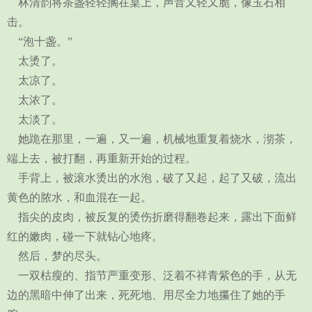
林清韵将茶盏轻轻搁在桌上，声音又轻又脆，像玉石相
击。
“泡十盏。”
太烫了。
太凉了。
太浓了。
太淡了。
她跪在那里，一遍，又一遍，机械地重复着烧水，沏茶，
端上去，被打翻，再重新开始的过程。
手背上，被滚水烫出的水泡，破了又起，起了又破，流出
黄色的脓水，和血混在一起。
指尖的皮肉，被反复的烫伤折磨得翻卷起来，露出下面鲜
红的嫩肉，碰一下就钻心地疼。
然后，梦的尽头。
一双枯瘦的、指节严重变形、泛着不祥青紫色的手，从无
边的黑暗中伸了出来，死死地、用尽全力地攥住了她的手