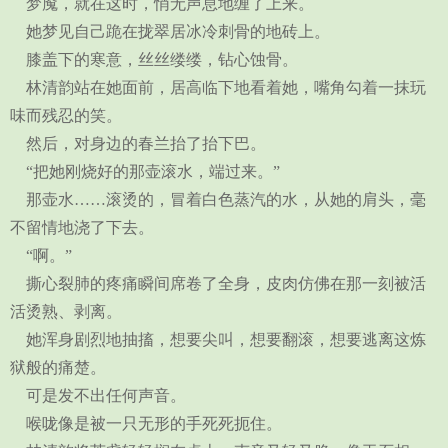
梦魇，就在这时，悄无声息地缠了上来。
她梦见自己跪在拢翠居冰冷刺骨的地砖上。
膝盖下的寒意，丝丝缕缕，钻心蚀骨。
林清韵站在她面前，居高临下地看着她，嘴角勾着一抹玩
味而残忍的笑。
然后，对身边的春兰抬了抬下巴。
“把她刚烧好的那壶滚水，端过来。”
那壶水……滚烫的，冒着白色蒸汽的水，从她的肩头，毫
不留情地浇了下去。
“啊。”
撕心裂肺的疼痛瞬间席卷了全身，皮肉仿佛在那一刻被活
活烫熟、剥离。
她浑身剧烈地抽搐，想要尖叫，想要翻滚，想要逃离这炼
狱般的痛楚。
可是发不出任何声音。
喉咙像是被一只无形的手死死扼住。