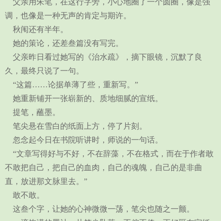
父亲用朱笔，在这行字旁，小心地圈了一个圆圈，像是强
调，也像是一种无声的肯定与期许。
秋闱还有半年。
她的策论，还差叁篇没有写完。
父亲昨日看过她写的《治水疏》，摘下眼镜，沉默了良
久，最终只说了一句。
“这篇……论据单薄了些，重新写。”
她重新铺开一张崭新的、质地细腻的宣纸。
提笔，蘸墨。
笔尖悬在雪白的纸面上方，停了片刻。
忽念起今日在书院听讲时，师说的一句话。
“文章写得好与不好，不在辞藻，不在格式，而在于作者敢
不敢把自己，把自己的血肉，自己的魂魄，自己的是非曲
直，放进那文脉里去。”
敢不敢。
这叁个字，让她的心神微微一荡，笔尖也随之一颤。