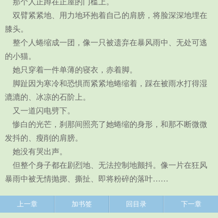
那个人正蹲在正屋的门槛上。
双臂紧紧地、用力地环抱着自己的肩膀，将脸深深地埋在
膝头。
整个人蜷缩成一团，像一只被遗弃在暴风雨中、无处可逃
的小猫。
她只穿着一件单薄的寝衣，赤着脚。
脚趾因为寒冷和恐惧而紧紧地蜷缩着，踩在被雨水打得湿
漉漉的、冰凉的石阶上。
又一道闪电劈下。
惨白的光芒，刹那间照亮了她蜷缩的身形，和那不断微微
发抖的、瘦削的肩膀。
她没有哭出声。
但整个身子都在剧烈地、无法控制地颤抖。像一片在狂风
暴雨中被无情抛掷、撕扯、即将粉碎的落叶……
上一章
加书签
回目录
下一章