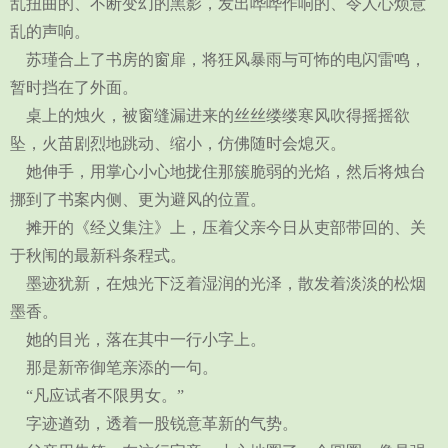
乱扭曲的、不断变幻的黑影，发出哗哗作响的、令人心烦意
乱的声响。
苏瑾合上了书房的窗扉，将狂风暴雨与可怖的电闪雷鸣，
暂时挡在了外面。
桌上的烛火，被窗缝漏进来的丝丝缕缕寒风吹得摇摇欲
坠，火苗剧烈地跳动、缩小，仿佛随时会熄灭。
她伸手，用掌心小心地拢住那簇脆弱的光焰，然后将烛台
挪到了书案内侧、更为避风的位置。
摊开的《经义集注》上，压着父亲今日从吏部带回的、关
于秋闱的最新科条程式。
墨迹犹新，在烛光下泛着湿润的光泽，散发着淡淡的松烟
墨香。
她的目光，落在其中一行小字上。
那是新帝御笔亲添的一句。
“凡应试者不限男女。”
字迹遒劲，透着一股锐意革新的气势。