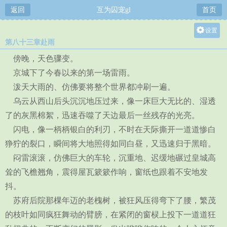
返回
互为囚宠gl
首页
设置
第八十三章赴雨
关灯
傍晚，天色骤变。
大
京城下了今春以来的第一场雷雨。
中
泼天大雨的、仿佛要将整个世界都冲刷一遍。
小
乌云从西山后头沉沉地压过来，像一床巨大无比的、湿透
了的灰黑棉絮，迅速吞噬了天边最后一丝残存的光亮。
闪电，像一柄柄银白的利刃，不时在天际撕开一道道惨白
狰狞的裂口，瞬间将大地照得如同白昼，又迅速归于黑暗。
闷雷滚滚，仿佛巨大的车轮，沉重地、迟缓地碾过皇城高
耸的飞檐翘角，震得屋瓦簌簌作响，窗纸也跟着不安地发
抖。
苏府后院那棵年迈的老槐树，被狂风压得弯下了腰，繁茂
的枝叶如同疯狂舞动的臂膀，在紧闭的窗棂上投下一道道狂