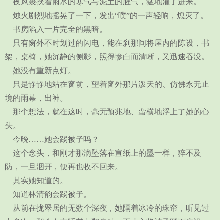
夜风裹挟着雨水的寒气与泥土的腥气，猛地灌了进来。
烛火剧烈地摇晃了一下，发出“噗”的一声轻响，熄灭了。
书房陷入一片完全的黑暗。
只有窗外不时划过的闪电，能在刹那间将屋内的陈设，书
架，桌椅，她沉静的侧影，照得惨白而清晰，又迅速吞没。
她没有重新点灯。
只是静静地站在窗前，望着窗外那片泼天的、仿佛永无止
境的雨幕，出神。
那个想法，就在这时，毫无预兆地、蛮横地浮上了她的心
头。
今晚……她会踢被子吗？
这个念头，和刚才那滴坠落在宣纸上的墨一样，猝不及
防，一旦洇开，便再也收不回来。
其实她知道的。
知道林清韵会踢被子。
从前在拢翠居的无数个深夜，她隔着冰冷的珠帘，听见过