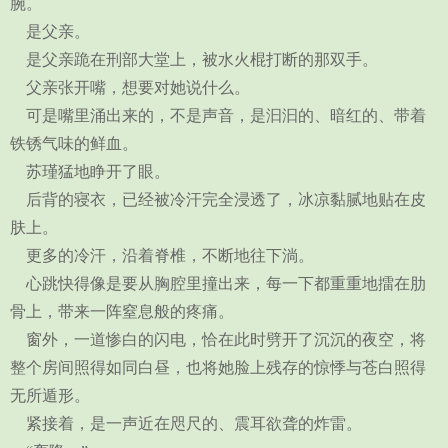
腕。
是父亲。
是父亲跪在刑部大堂上，被水火棍打断的那双手。
父亲张开嘴，想要对她说什么。
可是嘴里涌出来的，不是声音，是汩汩的、暗红的、带着
铁锈气味的鲜血。
苏瑾猛地睁开了眼。
后背的寝衣，已经被冷汗完全浸透了，冰凉黏腻地贴在皮
肤上。
更多的冷汗，沿着脊椎，不断地往下淌。
心跳快得像是要从胸腔里撞出来，每一下都重重地擂在肋
骨上，带来一阵窒息般的疼痛。
窗外，一道惨白的闪电，恰在此时劈开了沉沉的夜空，将
整个房间照得如同白昼，也将她脸上残存的惊悸与苍白照得
无所遁形。
紧接着，是一声近在咫尺的、震耳欲聋的炸雷。