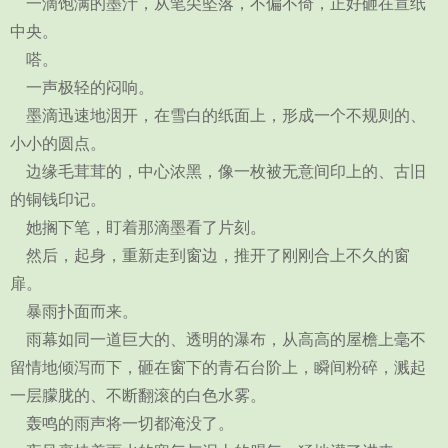
一滴饱满的墨汁，从笔尖坠落，不偏不倚，正好砸在宣纸
中央。
嗒。
一声极轻的闷响。
墨滴迅速地洇开，在雪白的纸面上，形成一个不规则的、
小小的圆点。
边缘毛茸茸的，中心浓黑，像一枚被无意间印上的、古旧
的铜钱印记。
她搁下笔，盯着那滴墨看了片刻。
然后，起身，重新走到窗边，推开了刚刚合上不久的窗
扉。
暴雨扑面而来。
雨幕如同一道巨大的、透明的瀑布，从高高的屋檐上毫不
留情地倾泻而下，砸在窗下的青石台阶上，瞬间粉碎，溅起
一层朦胧的、不断翻滚的白色水雾。
轰鸣的雨声将一切都淹没了。