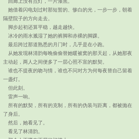
回廊上没有点灯，一片漆黑。
她借着闪电划过时那短暂的、惨白的光，一步一步，朝着
隔壁院子的方向走去。
脚步起初还算平稳，越走越快。
冰冷的雨水溅湿了她的裤脚和赤裸的脚踝。
最后跨过那道熟悉的月门时，几乎是在小跑。
从她发现林清韵每晚偷偷替她暖被窝的那天起，从她那夜
主动起，两人之间便多了一层心照不宣的默契。
谁也不提夜的吻与情，谁也不问对方为何每夜替自己留着
一盏灯。
但此刻。
雷声一响。
所有的默契，所有的克制，所有的伪装与距离，都被抛在
了身后。
然后，她看见了。
看见了林清韵。