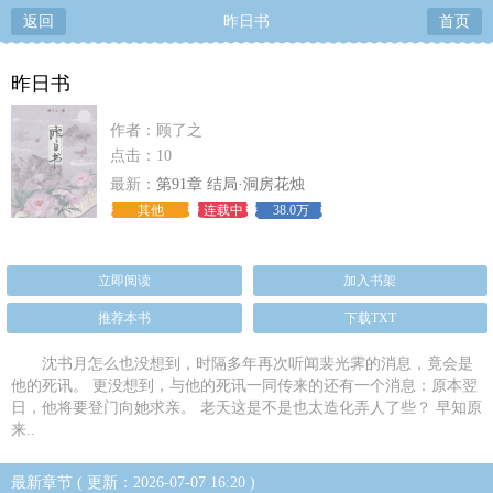
返回
昨日书
首页
昨日书
作者：顾了之
点击：10
最新：
第91章 结局·洞房花烛
其他
连载中
38.0万
立即阅读
加入书架
推荐本书
下载TXT
沈书月怎么也没想到，时隔多年再次听闻裴光霁的消息，竟会是
他的死讯。 更没想到，与他的死讯一同传来的还有一个消息：原本翌
日，他将要登门向她求亲。 老天这是不是也太造化弄人了些？ 早知原
来..
最新章节 ( 更新：2026-07-07 16:20 )