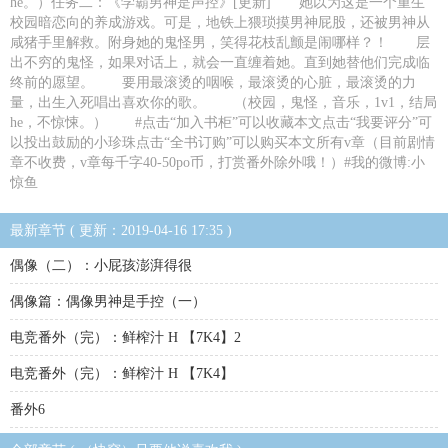
he。）任务二：《学霸男神是声控》[更新] 她以为这是一个重生
校园暗恋向的养成游戏。可是，地铁上猥琐摸男神屁股，还被男神从
咸猪手里解救。附身她的鬼怪男，笑得花枝乱颤是闹哪样？！ 层
出不穷的鬼怪，如果对话上，就会一直缠着她。直到她替他们完成临
终前的愿望。 要用最滚烫的咽喉，最滚烫的心脏，最滚烫的力
量，出生入死唱出喜欢你的歌。 （校园，鬼怪，音乐，1v1，结局
he，不惊悚。） #点击“加入书柜”可以收藏本文点击“我要评分”可
以投出鼓励的小珍珠点击“全书订购”可以购买本文所有v章（目前剧情
章不收费，v章每千字40-50po币，打赏番外除外哦！）#我的微博:小
惊鱼
最新章节 ( 更新：2019-04-16 17:35 )
偶像（二）：小屁孩澎湃得很
偶像篇：偶像男神是手控（一）
电竞番外（完）：鲜榨汁 H 【7K4】2
电竞番外（完）：鲜榨汁 H 【7K4】
番外6