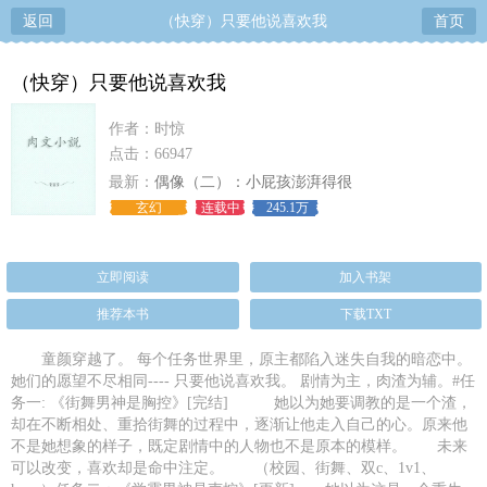
返回
（快穿）只要他说喜欢我
首页
（快穿）只要他说喜欢我
作者：时惊
点击：66947
最新：
偶像（二）：小屁孩澎湃得很
玄幻
连载中
245.1万
立即阅读
加入书架
推荐本书
下载TXT
童颜穿越了。 每个任务世界里，原主都陷入迷失自我的暗恋中。
她们的愿望不尽相同---- 只要他说喜欢我。 剧情为主，肉渣为辅。#任
务一: 《街舞男神是胸控》[完结] 她以为她要调教的是一个渣，
却在不断相处、重拾街舞的过程中，逐渐让他走入自己的心。原来他
不是她想象的样子，既定剧情中的人物也不是原本的模样。 未来
可以改变，喜欢却是命中注定。 （校园、街舞、双c、1v1、