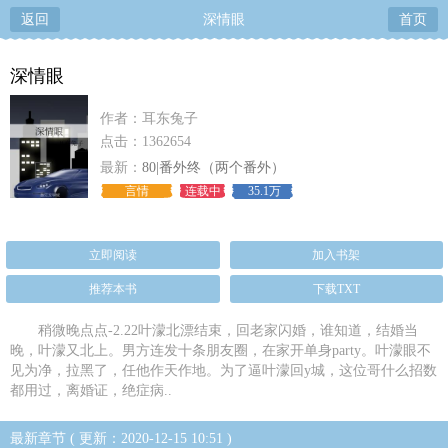
返回
深情眼
首页
深情眼
作者：耳东兔子
点击：1362654
最新：
80|番外终（两个番外）
言情
连载中
35.1万
立即阅读
加入书架
推荐本书
下载TXT
稍微晚点点-2.22叶濛北漂结束，回老家闪婚，谁知道，结婚当
晚，叶濛又北上。男方连发十条朋友圈，在家开单身party。叶濛眼不
见为净，拉黑了，任他作天作地。为了逼叶濛回y城，这位哥什么招数
都用过，离婚证，绝症病..
最新章节 ( 更新：2020-12-15 10:51 )